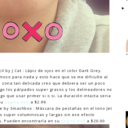
l by J Cat : Lápiz de ojos en el color Dark Grey.
emoso para nada y esto hace que se me dificulte al
na zona tan delicada creo que debiera ser un poco
engo los párpados super grasos y los delineadores no
o que usar primer si o si. La duración intacta seria
su
pagina web
a $2.99.
e by Smashbox : Máscara de pestañas en el tono Jet
s super voluminosas y largas sin ese efecto
s. Pueden encontrarla en su
página web
a $20.00