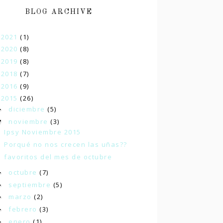
BLOG ARCHIVE
2021
(1)
►
2020
(8)
►
2019
(8)
►
2018
(7)
►
2016
(9)
►
2015
(26)
▼
diciembre
(5)
►
noviembre
(3)
▼
Ipsy Noviembre 2015
Porqué no nos crecen las uñas??
favoritos del mes de octubre
octubre
(7)
►
septiembre
(5)
►
marzo
(2)
►
febrero
(3)
►
enero
(1)
►