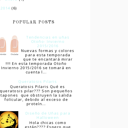
2014
(6)
►
POPULAR POSTS
Tendencias en uñas
Otoño- Invierno
2015/2016
Nuevas formas y colores
para esta temporada
que te encantará mirar
!!!! En esta temporada Otoño
Invierno 2015/2016 se tomará en
cuenta l...
Queratosis Pilaris
Queratosis Pilaris Qué es
queratosis pilar??? Son pequeños
tapones que obstruyen la salida
folícular, debido al exceso de
proteín...
Diseño de Uñas para
Halloween
Hola chicas como
están???? Espero que