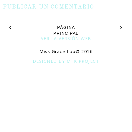
PUBLICAR UN COMENTARIO
‹
›
PÁGINA
PRINCIPAL
VER LA VERSIÓN WEB
Miss Grace Lou© 2016
DESIGNED BY M+K PROJECT